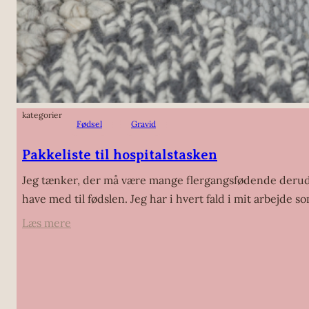
kategorier
Fødsel
Gravid
Pakkeliste til hospitalstasken
Jeg tænker, der må være mange flergangsfødende derude,
have med til fødslen. Jeg har i hvert fald i mit arbejde
:
Læs mere
Pakkeliste
til
hospitalstasken