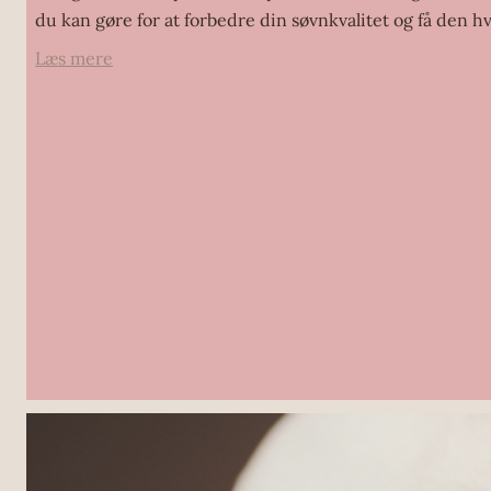
du kan gøre for at forbedre din søvnkvalitet og få den hvi
:
Læs mere
Bedre
søvn
under
graviditeten:
5
tips
mod
søvnproblemer