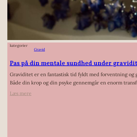
kategorier
Gravid
Pas på din mentale sundhed under gravidi
Graviditet er en fantastisk tid fyldt med forventning o
Både din krop og din psyke gennemgår en enorm transfo
:
Læs mere
Pas
på
din
mentale
sundhed