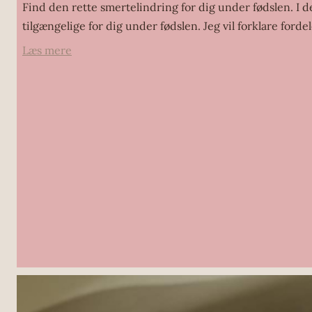
Find den rette smertelindring for dig under fødslen. I d
tilgængelige for dig under fødslen. Jeg vil forklare for
:
Læs mere
Smertelindring
under
fødslen
–
dine
muligheder