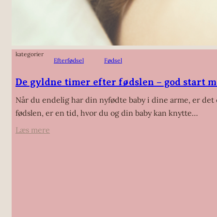
kategorier
Efterfødsel
Fødsel
De gyldne timer efter fødslen – god start 
Når du endelig har din nyfødte baby i dine arme, er det e
fødslen, er en tid, hvor du og din baby kan knytte…
:
Læs mere
De
gyldne
timer
efter
fødslen
–