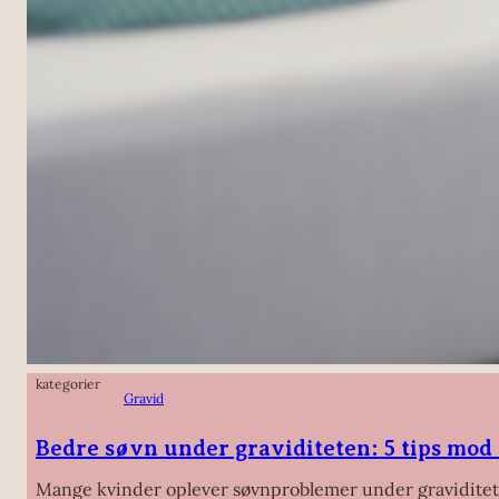
kategorier
Gravid
Bedre søvn under graviditeten: 5 tips mo
Mange kvinder oplever søvnproblemer under graviditete