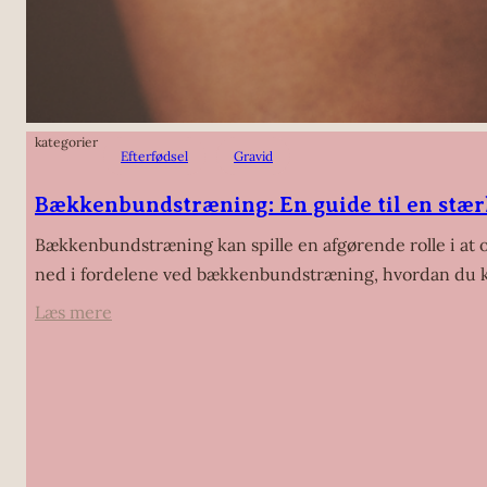
kategorier
Efterfødsel
Gravid
Bækkenbundstræning: En guide til en st
Bækkenbundstræning kan spille en afgørende rolle i at o
ned i fordelene ved bækkenbundstræning, hvordan du 
:
Læs mere
Bækkenbundstræning:
En
guide
til
en
stærk