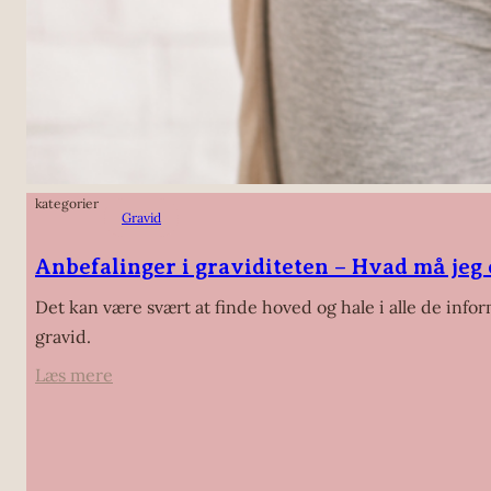
kategorier
Gravid
Anbefalinger i graviditeten – Hvad må jeg 
Det kan være svært at finde hoved og hale i alle de inf
gravid.
:
Læs mere
Anbefalinger
i
graviditeten