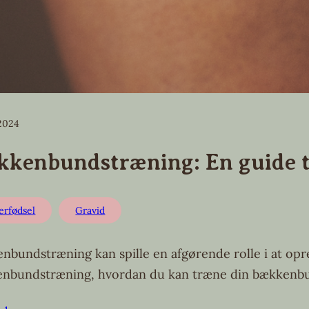
 2024
kkenbundstræning: En guide t
erfødsel
Gravid
nbundstræning kan spille en afgørende rolle i at opre
nbundstræning, hvordan du kan træne din bækkenbund