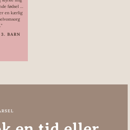
nde fødsel …
r en kærlig
 selvomsorg
…”
3. BARN
ARSEL
k en tid eller