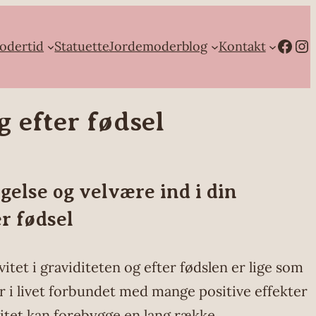
Facebook
Instagram
odertid
Statuette
Jordemoderblog
Kontakt
 efter fødsel
else og velvære ind i din
er fødsel
itet i graviditeten og efter fødslen er lige som
r i livet forbundet med mange positive effekter
vitet kan forebygge en lang række