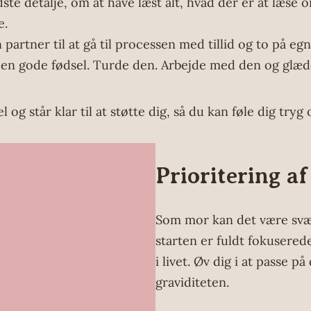
ste detalje, om at have læst alt, hvad der er at læse 
e.
artner til at gå til processen med tillid og to på egn
å den gode fødsel. Turde den. Arbejde med den og glæde
el og står klar til at støtte dig, så du kan føle dig tr
Prioritering a
Som mor kan det være svært
starten er fuldt fokusered
i livet. Øv dig i at passe p
graviditeten.