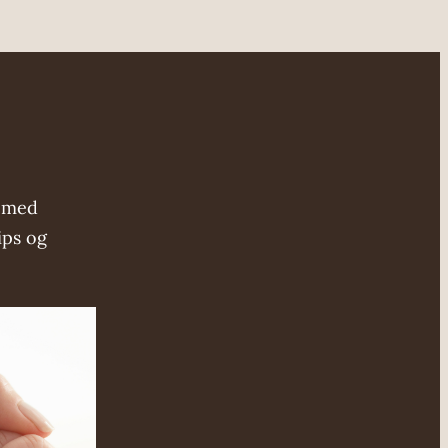
n med
ips og