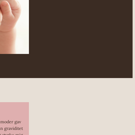
emoder gav
n graviditet
g styrke mig