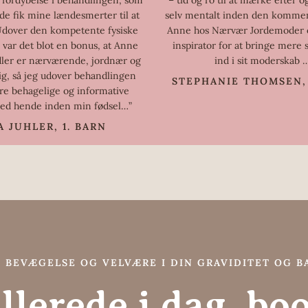
de fik mine lændesmerter til at
selv mentalt inden den komme
dover den kompetente fysiske
Anne hos Nærvær Jordemoder e
 var det blot en bonus, at Anne
inspirator for at bringe mere
ler er nærværende, jordnær og
ind i sit moderskab 
tig, så jeg udover behandlingen
STEPHANIE THOMSEN, 
ere behagelige og informative
ed hende inden min fødsel…”
A JUHLER, 1. BARN
 BEVÆGELSE OG VELVÆRE I DIN GRAVIDITET OG B
lerede i dag, boo