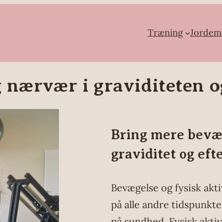
Træning
Jordem
 nærvær i graviditeten og
Bring mere bevæg
graviditet og eft
Bevægelse og fysisk aktiv
på alle andre tidspunkte
på sundhed. Fysisk akti