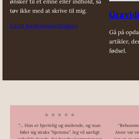
ønsker til et emne eller indhold, så
tøv ikke med at skrive til mig.
Gravidi
Gå til Jordemoderbloggen
Gå på opda
artikler, d
fødsel.
★ ★ ★ ★ ★
“… Hun er hjertelig og smilende, og man
“Rebozoma
føler sig straks “hjemme”. Jeg vil særligt
Anne var ve
anbefale hende, for hendes kompetencer
jeg en ro o