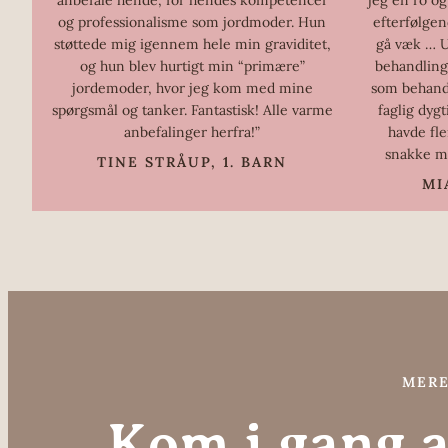
og professionalisme som jordmoder. Hun
efterfølgen
støttede mig igennem hele min graviditet,
gå væk … U
og hun blev hurtigt min “primære”
behandling
jordemoder, hvor jeg kom med mine
som behand
spørgsmål og tanker. Fantastisk! Alle varme
faglig dyg
anbefalinger herfra!”
havde fl
snakke m
TINE STRÅUP, 1. BARN
MI
MERE
Kom i gang al