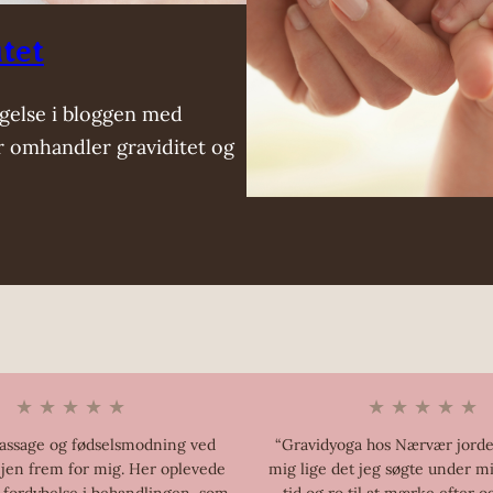
tet
gelse i bloggen med
er omhandler graviditet og
★ ★ ★ ★ ★
★ ★ ★ ★ ★
ssage og fødselsmodning ved
“Gravidyoga hos Nærvær jord
jen frem for mig. Her oplevede
mig lige det jeg søgte under mi
g fordybelse i behandlingen, som
– tid og ro til at mærke efter o